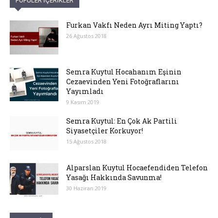
POPÜLER İÇERİKLER
Furkan Vakfı Neden Ayrı Miting Yaptı?
26 Ağustos 2018
Semra Kuytul Hocahanım Eşinin
Cezaevinden Yeni Fotoğraflarını
Yayımladı
9 Kasım 2019
Semra Kuytul: En Çok Ak Partili
Siyasetçiler Korkuyor!
15 Ağustos 2018
Alparslan Kuytul Hocaefendiden Telefon
Yasağı Hakkında Savunma!
30 Haziran 2019