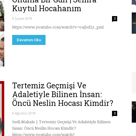
Kuytul Hocahanım
9 Şubat 2019
0
https://www.youtube.com/watch?v=vajbd2z_gmI
Devamını Oku
Tertemiz Geçmişi Ve
Adaletiyle Bilinen İnsan:
Öncü Neslin Hocası Kimdir?
8 Ağustos 2018
0
Sesli Makale | Tertemiz Geçmişi Ve Adaletiyle Bilinen
İnsan: Öncü Neslin Hocası Kimdir?
https://www.youtube.com/watch?