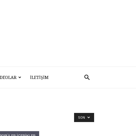
IDEOLAR
İLETIŞIM
SON
POPÜLER İÇERİKLER