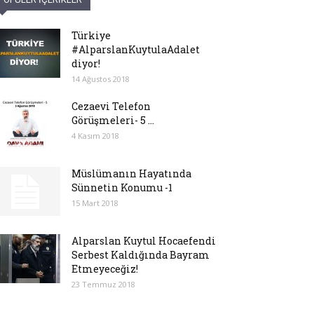
Türkiye
#AlparslanKuytulaAdalet
diyor!
14 Ağustos 2018
Cezaevi Telefon
Görüşmeleri- 5 ...
4 Kasım 2018
Müslümanın Hayatında
Sünnetin Konumu -1
15 Mart 2018
Alparslan Kuytul Hocaefendi
Serbest Kaldığında Bayram
Etmeyeceğiz!
23 Temmuz 2018