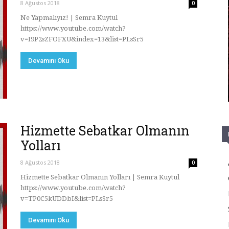
8 Ağustos 2018
0
Ne Yapmalıyız! | Semra Kuytul
https://www.youtube.com/watch?
v=I9P2sZFOFXU&index=13&list=PLsSr5
Devamını Oku
Hizmette Sebatkar Olmanın
Yolları
8 Ağustos 2018
0
Hizmette Sebatkar Olmanın Yolları | Semra Kuytul
https://www.youtube.com/watch?
v=TP0C5kUDDbI&list=PLsSr5
Devamını Oku