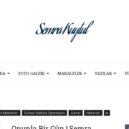
DA
FOTO GALERI
MAKALELER
YAZILAR
V
Semra
Kuytul
hi Makaleler
Furkan Vakfına Operasyon
Genel
Haberler
Onunla Bir Gün | Semra