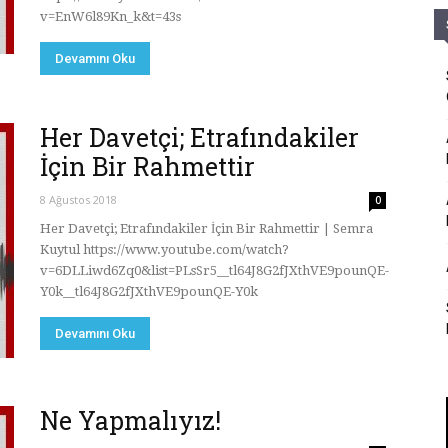
v=EnW6l89Kn_k&t=43s
Devamını Oku
Her Davetçi; Etrafındakiler
İçin Bir Rahmettir
8 Ağustos 2018
0
Her Davetçi; Etrafındakiler İçin Bir Rahmettir | Semra
Kuytul https://www.youtube.com/watch?
v=6DLLiwd6Zq0&list=PLsSr5__tl64J8G2fJXthVE9pounQE-
Y0k__tl64J8G2fJXthVE9pounQE-Y0k
Devamını Oku
Ne Yapmalıyız!