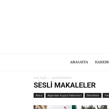
ANASAYFA
HAKKIN
Ana Sayfa
Sesli Makaleler
SESLI MAKALELER
Ailesi
Alparslan Kuytul Haberleri
Etkinlikler
Fık