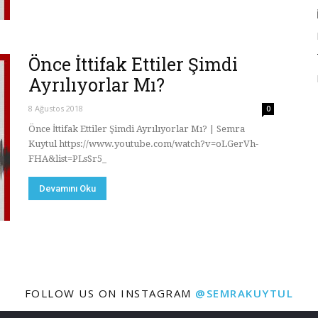
Önce İttifak Ettiler Şimdi
Ayrılıyorlar Mı?
8 Ağustos 2018
0
Önce İttifak Ettiler Şimdi Ayrılıyorlar Mı? | Semra
Kuytul https://www.youtube.com/watch?v=oLGerVh-
FHA&list=PLsSr5_
Devamını Oku
FOLLOW US ON INSTAGRAM
@SEMRAKUYTUL