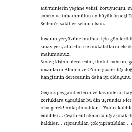
Mü’minlerin yegâne velisi, koruyucusu, 
sabrın ve tahammülün en büyük örneği E
Sellem’e salât ve selam olsun.
İnsanın yeryüzüne imtihan için gönderil
sınav yeri, ahiretin ise mükâfatların eksi
malumumuz.
Sınav; kişinin derecesini, ilmini, sabrını,
insanların Allah’a ve O’nun gösterdiği do
hangisinin derecesinin daha iyi olduğunu g
Geçmiş peygamberlerin ve kavimlerin hay
zorluklara uğradılar bu din uğrunda! Nice
olsa gerek! Anlaşılmadılar… Yalnız kald
edildiler… Çeşitli entrikalarla uğraşmak
kaldılar… Yıprandılar, çok yıpratıldıla