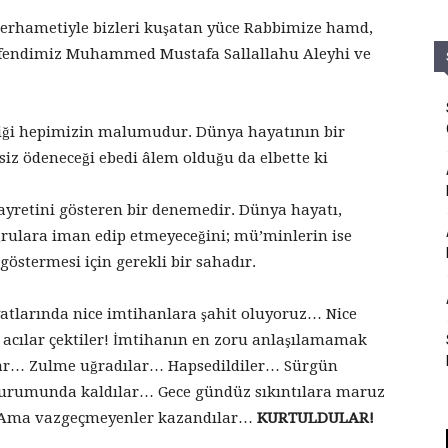
merhametiyle bizleri kuşatan yüce Rabbimize hamd,
fendimiz Muhammed Mustafa Sallallahu Aleyhi ve
diği hepimizin malumudur. Dünya hayatının bir
ksiz ödeneceği ebedi âlem olduğu da elbette ki
 gayretini gösteren bir denemedir. Dünya hayatı,
ğrulara iman edip etmeyeceğini; mü’minlerin ise
östermesi için gerekli bir sahadır.
atlarında nice imtihanlara şahit oluyoruz… Nice
 acılar çektiler! İmtihanın en zoru anlaşılamamak
ılar… Zulme uğradılar… Hapsedildiler… Sürgün
 durumunda kaldılar… Gece gündüz sıkıntılara maruz
r… Ama vazgeçmeyenler kazandılar…
KURTULDULAR!