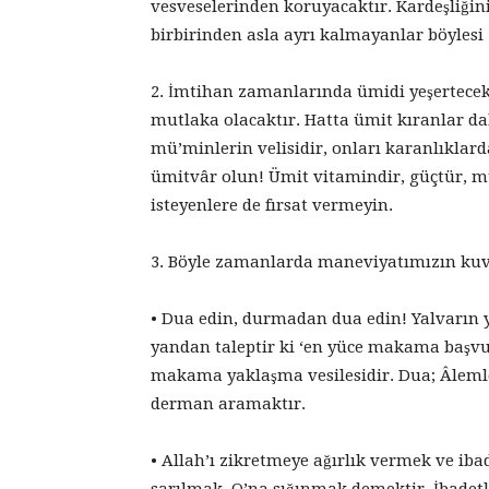
vesveselerinden koruyacaktır. Kardeşliğini 
birbirinden asla ayrı kalmayanlar böylesi 
2. İmtihan zamanlarında ümidi yeşertecek
mutlaka olacaktır. Hatta ümit kıranlar da
mü’minlerin velisidir, onları karanlıklard
ümitvâr olun! Ümit vitamindir, güçtür, m
isteyenlere de fırsat vermeyin.
3. Böyle zamanlarda maneviyatımızın kuv
• Dua edin, durmadan dua edin! Yalvarın ya
yandan taleptir ki ‘en yüce makama başv
makama yaklaşma vesilesidir. Dua; Âlemle
derman aramaktır.
• Allah’ı zikretmeye ağırlık vermek ve ib