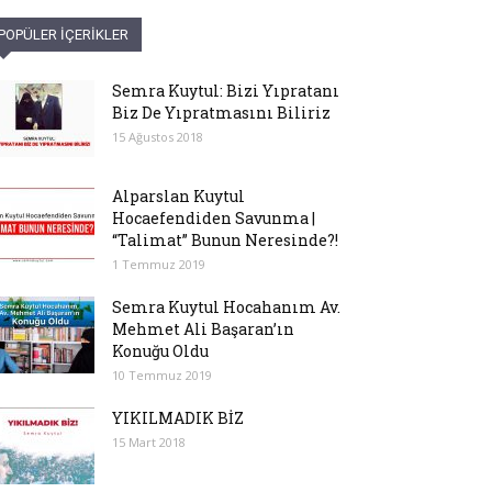
POPÜLER İÇERİKLER
Semra Kuytul: Bizi Yıpratanı
Biz De Yıpratmasını Biliriz
15 Ağustos 2018
Alparslan Kuytul
Hocaefendiden Savunma |
“Talimat” Bunun Neresinde?!
1 Temmuz 2019
Semra Kuytul Hocahanım Av.
Mehmet Ali Başaran’ın
Konuğu Oldu
10 Temmuz 2019
YIKILMADIK BİZ
15 Mart 2018