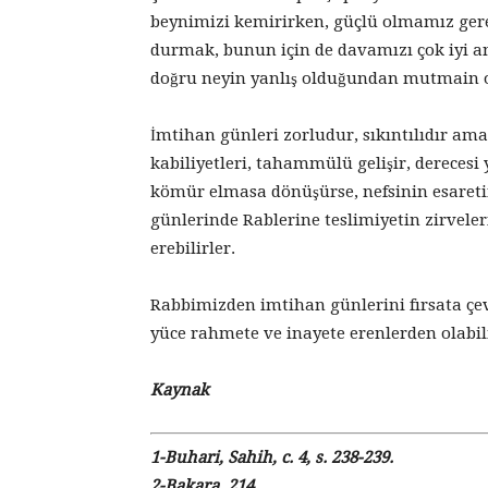
beynimizi kemirirken, güçlü olmamız ger
durmak, bunun için de davamızı çok iyi a
doğru neyin yanlış olduğundan mutmain o
İmtihan günleri zorludur, sıkıntılıdır ama
kabiliyetleri, tahammülü gelişir, derecesi y
kömür elmasa dönüşürse, nefsinin esareti
günlerinde Rablerine teslimiyetin zirveler
erebilirler.
Rabbimizden imtihan günlerini fırsata çevi
yüce rahmete ve inayete erenlerden olabi
Kaynak
1-Buhari, Sahih, c. 4, s. 238-239.
2-Bakara, 214