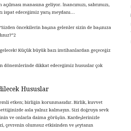
n açılması manasına geliyor. İnancımızı, sabrımızı,
ızı ispat edeceğimiz yarış meydanı…
Sizden öncekilerin başına gelenler sizin de başınıza
dınız?”2
ki gelecek! Küçük büyük bazı imtihanlardan geçeceğiz
n dönemlerinde dikkat edeceğimiz hususlar çok
dilecek Hususlar
emli etken; birliğin korunmasıdır. Birlik, kuvvet
settiğinizde asla yalnız kalmayın. Sizi doğruya sevk
dinin ve onlarla daima görüşün. Kardeşlerinizle
izi, çevrenin olumsuz etkisinden ve şeytanın