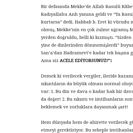
Bir defasında Mekke’de Allah Rasulü Kâbe
Radıyallahu Anh yanına geldi ve “Ya Rasu
kurtarsa” dedi. Habbab b. Eret ki vücudu mü
olmuş, Mekke’nin en çok zulme uğramış Mü
yerden doğruldu, belli ki kızmıştı. “Sizde
yine de dinlerinden dönmemişlerdi” buyurd
San’a’dan Hadramevt’e kadar tek başına 
Ama siz
ACELE EDİYORSUNUZ!”
1
Demek ki verilecek vergiler, ileride kaza
sıkıntıların da büyük olması normal oluyo
var: 1. Bu din ve dava o kadar hak bir da
da değer! 2. Bu sıkıntı ve imtihanların so
beklemek ve zorluklara dayanmak şart!
Hem dünyada hem de ahirette verilecek güz
etmeyi gerektiriyor. Bu sebeple imtihanla