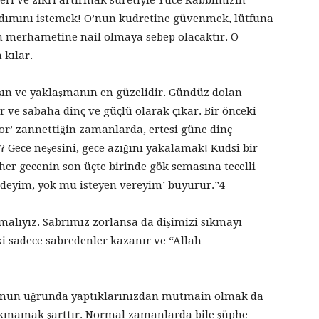
eri ve zikri artırmak suretiyle Yüce Rabbimizin
rdımını istemek! O’nun kudretine güvenmek, lütfuna
 merhametine nail olmaya sebep olacaktır. O
 kılar.
ışın ve yaklaşmanın en güzelidir. Gündüz dolan
r ve sabaha dinç ve güçlü olarak çıkar. Bir önceki
or’ zannettiğin zamanlarda, ertesi güne dinç
 Gece neşesini, gece azığını yakalamak! Kudsî bir
 her gecenin son üçte birinde gök semasına tecelli
edeyim, yok mu isteyen vereyim’ buyurur.”4
şmalıyız. Sabrımız zorlansa da dişimizi sıkmayı
i sadece sabredenler kazanır ve “Allah
onun uğrunda yaptıklarınızdan mutmain olmak da
akmamak şarttır. Normal zamanlarda bile şüphe