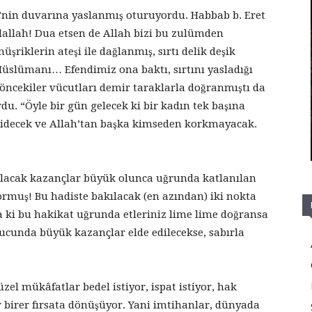
’nin duvarına yaslanmış oturuyordu. Habbab b. Eret
lallah! Dua etsen de Allah bizi bu zulümden
şriklerin ateşi ile dağlanmış, sırtı delik deşik
slümanı… Efendimiz ona baktı, sırtını yasladığı
n öncekiler vücutları demir taraklarla doğranmıştı da
u. “Öyle bir gün gelecek ki bir kadın tek başına
gidecek ve Allah’tan başka kimseden korkmayacak.
nılacak kazançlar büyük olunca uğrunda katlanılan
rmuş! Bu hadiste bakılacak (en azından) iki nokta
va ki bu hakikat uğrunda etleriniz lime lime doğransa
nucunda büyük kazançlar elde edilecekse, sabırla
el mükâfatlar bedel istiyor, ispat istiyor, hak
r birer fırsata dönüşüyor. Yani imtihanlar, dünyada