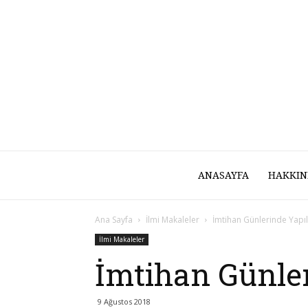
ANASAYFA
HAKKIN
Ana Sayfa
İlmi Makaleler
İmtihan Günlerinde Yapı
İlmi Makaleler
İmtihan Günle
9 Ağustos 2018