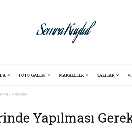
DA
FOTO GALERI
MAKALELER
YAZILAR
V
Semra
lması Gerekenler
rinde Yapılması Gere
Kuytul