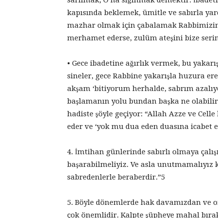
sarılmak, O’na sığınmak demektir. İbadetl
kapısında beklemek, ümitle ve sabırla ya
mazhar olmak için çabalamak Rabbimizin
merhamet ederse, zulüm ateşini bize serin
• Gece ibadetine ağırlık vermek, bu yakar
sineler, gece Rabbine yakarışla huzura ere
akşam ‘bitiyorum herhalde, sabrım azalıy
başlamanın yolu bundan başka ne olabilir?
hadiste şöyle geçiyor: “Allah Azze ve Celle
eder ve ‘yok mu dua eden duasına icabet 
4. İmtihan günlerinde sabırlı olmaya çalı
başarabilmeliyiz. Ve asla unutmamalıyız k
sabredenlerle beraberdir.”5
5. Böyle dönemlerde hak davamızdan ve 
çok önemlidir. Kalpte şüpheye mahal bır