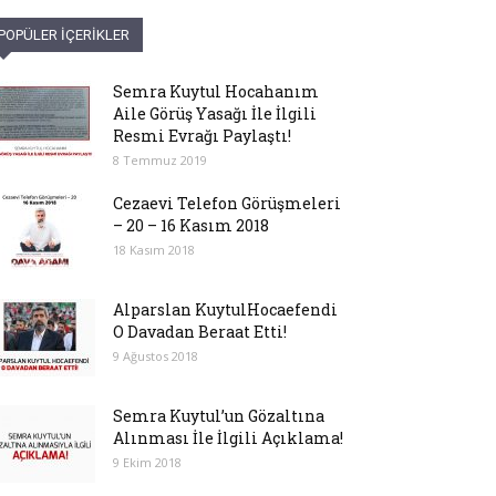
POPÜLER İÇERİKLER
Semra Kuytul Hocahanım
Aile Görüş Yasağı İle İlgili
Resmi Evrağı Paylaştı!
8 Temmuz 2019
Cezaevi Telefon Görüşmeleri
– 20 – 16 Kasım 2018
18 Kasım 2018
Alparslan KuytulHocaefendi
O Davadan Beraat Etti!
9 Ağustos 2018
Semra Kuytul’un Gözaltına
Alınması İle İlgili Açıklama!
9 Ekim 2018