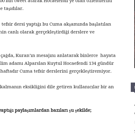
 100 bin tweet atarak Hocaefendi’ye olan özlemlerini
 taşıdılar.
 tefsir dersi yaptığı bu Cuma akşamında başlatılan
n canlı olarak gerçekleştirdiği derslere ve
 çağda, Kuran’ın mesajını anlatarak binlerce hayata
 ilim adamı Alparslan Kuytul Hocaefendi 134 gündür
 haftadır Cuma tefsir derslerini gerçekleştiremiyor.
manın eksikliğini dile getiren kullanıcılar bir an
aptığı paylaşımlardan bazıları şu şekilde;