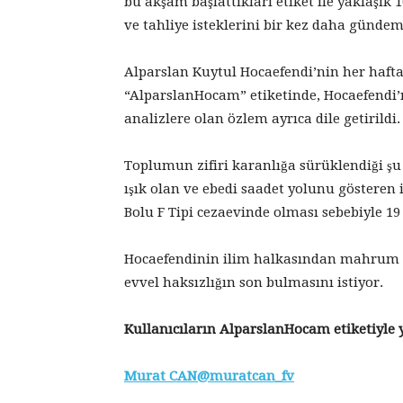
bu akşam başlattıkları etiket ile yaklaşık
ve tahliye isteklerini bir kez daha gündeme
Alparslan Kuytul Hocaefendi’nin her hafta
“AlparslanHocam” etiketinde, Hocaefendi’ni
analizlere olan özlem ayrıca dile getirildi.
Toplumun zifiri karanlığa sürüklendiği şu
ışık olan ve ebedi saadet yolunu gösteren
Bolu F Tipi cezaevinde olması sebebiyle 19
Hocaefendinin ilim halkasından mahrum kal
evvel haksızlığın son bulmasını istiyor.
Kullanıcıların AlparslanHocam etiketiyle y
Murat CAN@muratcan_fv