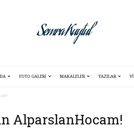
DA
FOTO GALERI
MAKALELER
YAZILAR
V
Semra
ocam!
bin AlparslanHocam!
Kuytul