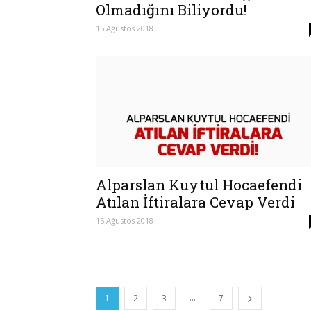
Olmadığını Biliyordu!
15 Ağustos 2018
Alparslan Kuytul Hocaefendi
Atılan İftiralara Cevap Verdi
15 Ağustos 2018
...
1
2
3
7