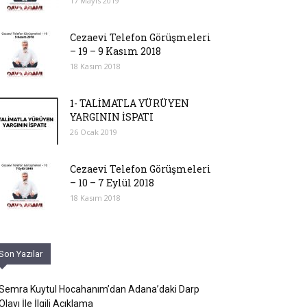
17 Mayıs 2019
Cezaevi Telefon Görüşmeleri
– 19 – 9 Kasım 2018
18 Kasım 2018
1- TALİMATLA YÜRÜYEN
YARGININ İSPATI
26 Ocak 2019
Cezaevi Telefon Görüşmeleri
– 10 – 7 Eylül 2018
18 Kasım 2018
Son Yazılar
Semra Kuytul Hocahanım’dan Adana’daki Darp
Olayı İle İlgili Açıklama