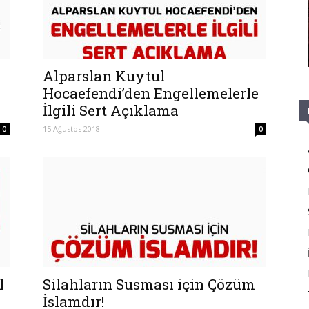
Alparslan Kuytul
Hocaefendi’den Engellemelerle
İlgili Sert Açıklama
15 Ağustos 2018
0
0
l
Silahların Susması için Çözüm
İslamdır!