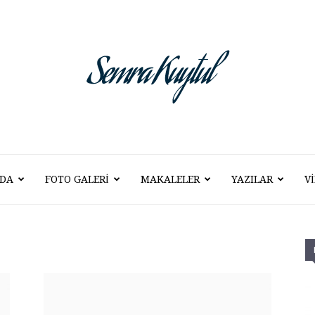
DA
FOTO GALERI
MAKALELER
YAZILAR
V
Semra
Kuytul