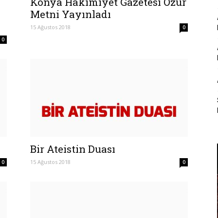
Konya Hakimiyet Gazetesi Özür
Metni Yayınladı
15 Ağustos 2018
0
0
Bir Ateistin Duası
15 Ağustos 2018
0
0