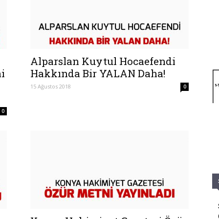
Alparslan Kuytul Hocaefendi
i
Hakkında Bir YALAN Daha!
15 Ağustos 2018
0
0