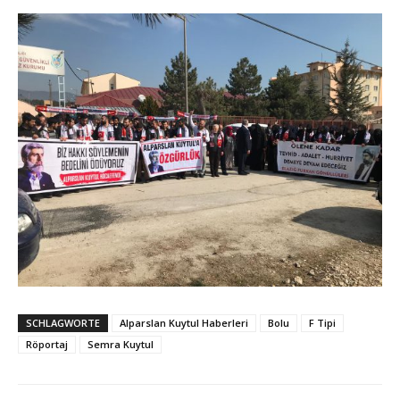
SCHLAGWORTE
Alparslan Kuytul Haberleri
Bolu
F Tipi
Röportaj
Semra Kuytul