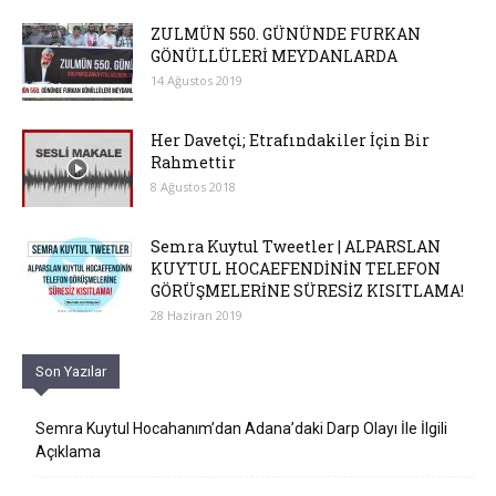
ZULMÜN 550. GÜNÜNDE FURKAN
GÖNÜLLÜLERİ MEYDANLARDA
14 Ağustos 2019
Her Davetçi; Etrafındakiler İçin Bir
Rahmettir
8 Ağustos 2018
Semra Kuytul Tweetler | ALPARSLAN
KUYTUL HOCAEFENDİNİN TELEFON
GÖRÜŞMELERİNE SÜRESİZ KISITLAMA!
28 Haziran 2019
Son Yazılar
Semra Kuytul Hocahanım’dan Adana’daki Darp Olayı İle İlgili
Açıklama