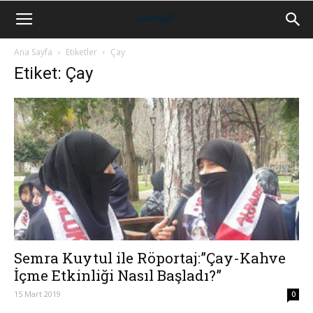
Ana Sayfa
Etiketler
Çay
Etiket: Çay
Semra Kuytul ile Röportaj:”Çay-Kahve
İçme Etkinliği Nasıl Başladı?”
15 Mart 2019
0