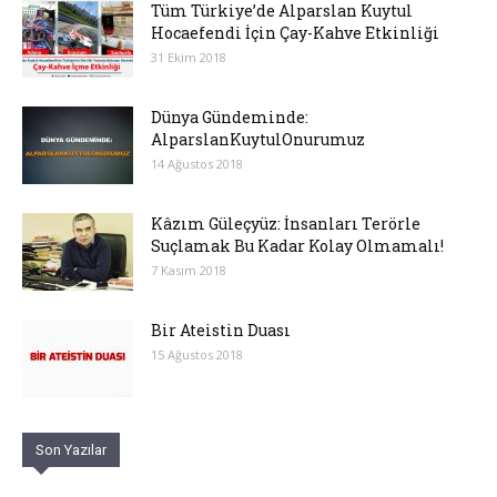
Tüm Türkiye’de Alparslan Kuytul
Hocaefendi İçin Çay-Kahve Etkinliği
31 Ekim 2018
Dünya Gündeminde:
AlparslanKuytulOnurumuz
14 Ağustos 2018
Kâzım Güleçyüz: İnsanları Terörle
Suçlamak Bu Kadar Kolay Olmamalı!
7 Kasım 2018
Bir Ateistin Duası
15 Ağustos 2018
Son Yazılar