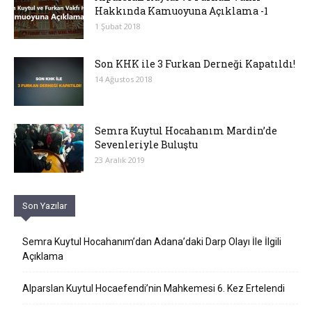
Hakkında Kamuoyuna Açıklama -1
1 Şubat 2018
Son KHK ile 3 Furkan Derneği Kapatıldı!
14 Ağustos 2018
Semra Kuytul Hocahanım Mardin’de
Sevenleriyle Buluştu
23 Aralık 2019
Son Yazılar
Semra Kuytul Hocahanım’dan Adana’daki Darp Olayı İle İlgili
Açıklama
Alparslan Kuytul Hocaefendi’nin Mahkemesi 6. Kez Ertelendi