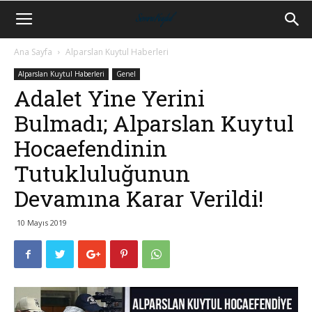
Ana Sayfa
Alparslan Kuytul Haberleri
Alparslan Kuytul Haberleri
Genel
Adalet Yine Yerini
Bulmadı; Alparslan Kuytul
Hocaefendinin
Tutukluluğunun
Devamına Karar Verildi!
10 Mayıs 2019