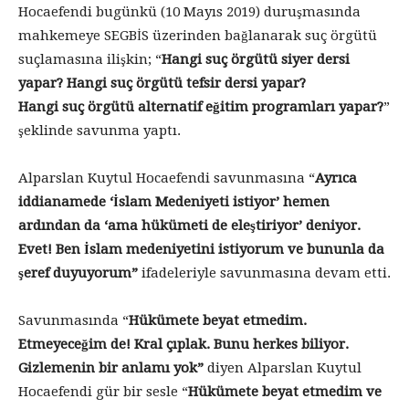
Hocaefendi bugünkü (10 Mayıs 2019) duruşmasında
mahkemeye SEGBİS üzerinden bağlanarak suç örgütü
suçlamasına ilişkin; “
Hangi suç örgütü siyer dersi
yapar? Hangi suç örgütü tefsir dersi yapar?
Hangi suç örgütü alternatif eğitim programları yapar?
”
şeklinde savunma yaptı.
Alparslan Kuytul Hocaefendi savunmasına “
Ayrıca
iddianamede ‘İslam Medeniyeti istiyor’ hemen
ardından da ‘ama hükümeti de eleştiriyor’ deniyor.
Evet! Ben İslam medeniyetini istiyorum ve bununla da
şeref duyuyorum”
ifadeleriyle savunmasına devam etti.
Savunmasında “
Hükümete beyat etmedim.
Etmeyeceğim de! Kral çıplak. Bunu herkes biliyor.
Gizlemenin bir anlamı yok”
diyen Alparslan Kuytul
Hocaefendi gür bir sesle “
Hükümete beyat etmedim ve