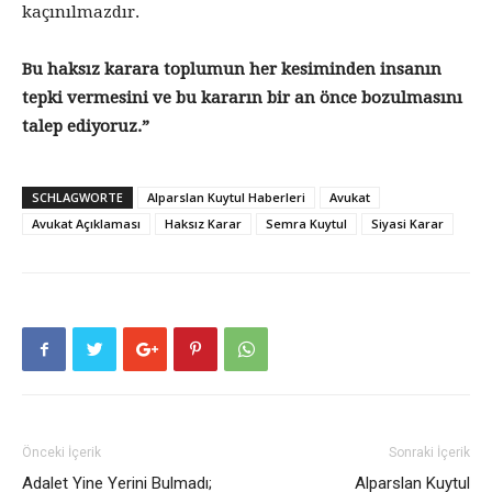
kaçınılmazdır.
Bu haksız karara toplumun her kesiminden insanın
tepki vermesini ve bu kararın bir an önce bozulmasını
talep ediyoruz.”
SCHLAGWORTE
Alparslan Kuytul Haberleri
Avukat
Avukat Açıklaması
Haksız Karar
Semra Kuytul
Siyasi Karar
Önceki İçerik
Sonraki İçerik
Adalet Yine Yerini Bulmadı;
Alparslan Kuytul