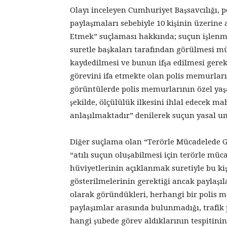
Olayı inceleyen Cumhuriyet Başsavcılığı, 
paylaşmaları sebebiyle 10 kişinin üzerine a
Etmek” suçlaması hakkında; suçun işlenmes
suretle başkaları tarafından görülmesi 
kaydedilmesi ve bunun ifşa edilmesi gere
görevini ifa etmekte olan polis memurları
görüntülerde polis memurlarının özel yaşa
şekilde, ölçülülük ilkesini ihlal edecek 
anlaşılmaktadır” denilerek suçun yasal uns
Diğer suçlama olan “Terörle Mücadelede G
“atılı suçun oluşabilmesi için terörle mü
hüviyetlerinin açıklanmak suretiyle bu kiş
gösterilmelerinin gerektiği ancak paylaşıl
olarak göründükleri, herhangi bir polis 
paylaşımlar arasında bulunmadığı, trafik 
hangi şubede görev aldıklarının tespitin