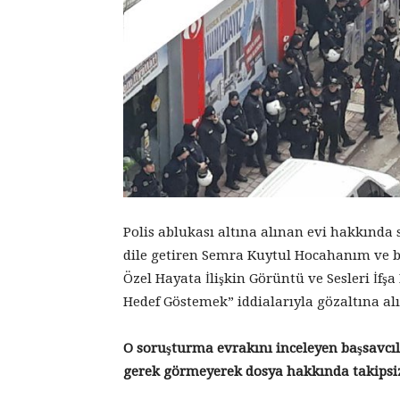
Polis ablukası altına alınan evi hakkınd
dile getiren Semra Kuytul Hocahanım ve be
Özel Hayata İlişkin Görüntü ve Sesleri İfş
Hedef Göstemek” iddialarıyla gözaltına al
O soruşturma evrakını inceleyen başsavcıl
gerek görmeyerek dosya hakkında takipsizl