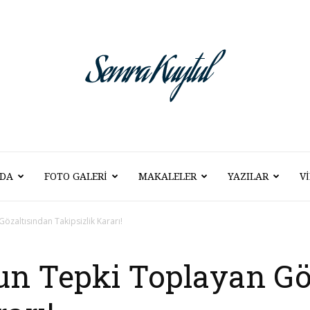
DA
FOTO GALERI
MAKALELER
YAZILAR
V
Semra
özaltısından Takipsizlik Kararı!
un Tepki Toplayan Gö
Kuytul