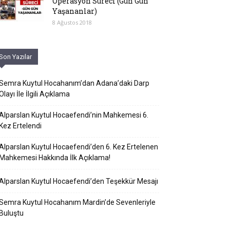
Operasyon Süreci (Gün Gün
Yaşananlar)
8 Ağustos 2018
Son Yazılar
Semra Kuytul Hocahanım’dan Adana’daki Darp
Olayı İle İlgili Açıklama
Alparslan Kuytul Hocaefendi’nin Mahkemesi 6.
Kez Ertelendi
Alparslan Kuytul Hocaefendi’den 6. Kez Ertelenen
Mahkemesi Hakkında İlk Açıklama!
Alparslan Kuytul Hocaefendi’den Teşekkür Mesajı
Semra Kuytul Hocahanım Mardin’de Sevenleriyle
Buluştu