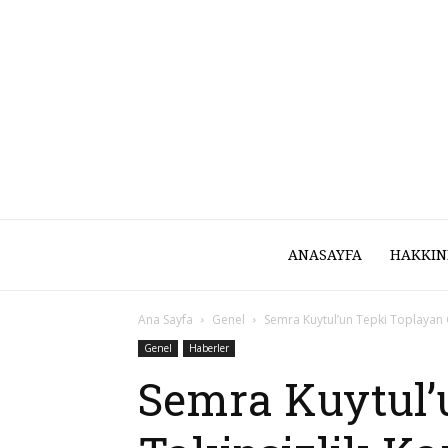
ANASAYFA
HAKKIN
Ana Sayfa
Genel
Semra Kuytul’un Tepki Toplayan G
Genel
Haberler
Semra Kuytul’