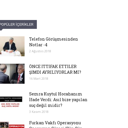
POPÜLER İÇERİKLER
Telefon Görüşmesinden
Notlar -4
2 Ağustos 2018
ÖNCE İTTİFAK ETTİLER
ŞİMDİ AYRILIYORLAR MI?
16 Mart 2018
Semra Kuytul Hocahanım
İfade Verdi: Asıl bize yapılan
suç değil midir?
3 Kasım 2018
Furkan Vakfı Operasyonu