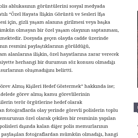
polis ablukasının görüntülerini sosyal medyada
tılı “Özel Hayata İlişkin Görüntü ve Sesleri İfşa
i için, gizli yaşam alanına girilmesi veya başka
mümkün olmayan bir özel yaşam olayının saptanması,
kmektedir. Dosyada geçen olayda cadde üzerinde
nın resmini paylaştıklarının görüldüğü,
m alanlarına ilişkin, özel hayatlarına zarar verecek
mahiyette herhangi bir durumun söz konusu olmadığı
urlarının oluşmadığını belirtti.
örev Almış Kişileri Hedef Göstermek” hakkında ise;
cadelede görev almış kamu görevlilerinin
ilerin terör örgütlerine hedef olarak
an fotoğraflarda olay yerinde görevli polislerin toplu
memurunun özel olarak çekilen bir resminin yapılan
polisleri dışında kalan diğer polis memurlarının
in paylaşılan fotoğraflardan mümkün olmadığı, hangi