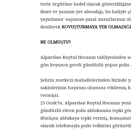
terör örgütüne hedef olarak gösterildiğin
ibare ve yazının yer almadığı, bu haliyle 
yayınlama’ suçunun yasal unsurlarının o
denilerek
KOVUŞTURMAYA YER OLMADIĞ
NE OLMUŞTU?
Alparslan Kuytul Hocanın tahliyesinden s
gün boyunca geceli gündüzlü yoğun polis 
Şehrin merkezi mahallelerinden birinde 
sakinlerinin hayatını olumsuz etkilemiş 
vermişti.
25 Ocak’ta, Alparslan Kuytul Hocanın yen
gündüzlü süren polis ablukasına tepki gö
dönüşen ablukaya tepki vermiş, komşuların
olarak telefonuyla polis tedbirini görüntü