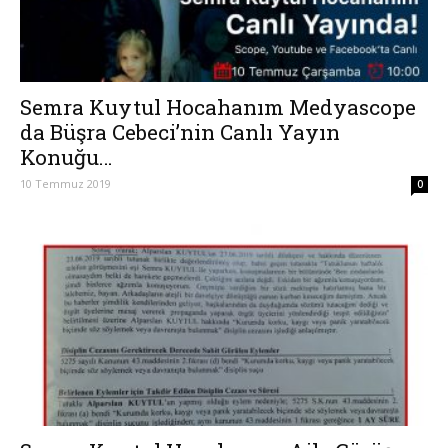
Semra Kuytul Hocahanım Medyascope
da Büşra Cebeci’nin Canlı Yayın
Konuğu…
10 Temmuz 2019
0