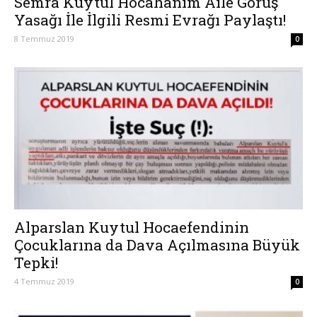
Semra Kuytul Hocahanım Aile Görüş
Yasağı İle İlgili Resmi Evrağı Paylaştı!
8 Temmuz 2019
0
Alparslan Kuytul Hocaefendinin
Çocuklarına da Dava Açılmasına Büyük
Tepki!
4 Temmuz 2019
0