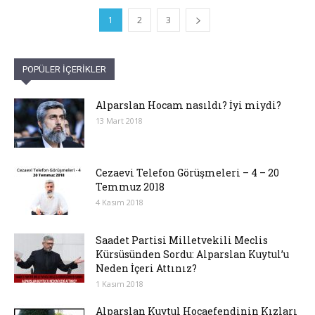
1
2
3
POPÜLER İÇERİKLER
Alparslan Hocam nasıldı? İyi miydi?
13 Mart 2018
Cezaevi Telefon Görüşmeleri – 4 – 20
Temmuz 2018
4 Kasım 2018
Saadet Partisi Milletvekili Meclis
Kürsüsünden Sordu: Alparslan Kuytul’u
Neden İçeri Attınız?
1 Kasım 2018
Alparslan Kuytul Hocaefendinin Kızları