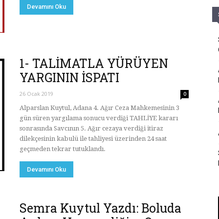
Devamını Oku
1- TALİMATLA YÜRÜYEN
YARGININ İSPATI
26 Ocak 2019
0
Alparslan Kuytul, Adana 4. Ağır Ceza Mahkemesinin 3
gün süren yargılama sonucu verdiği TAHLİYE kararı
sonrasında Savcının 5. Ağır cezaya verdiği itiraz
dilekçesinin kabulü ile tahliyesi üzerinden 24 saat
geçmeden tekrar tutuklandı.
Devamını Oku
Semra Kuytul Yazdı: Boluda