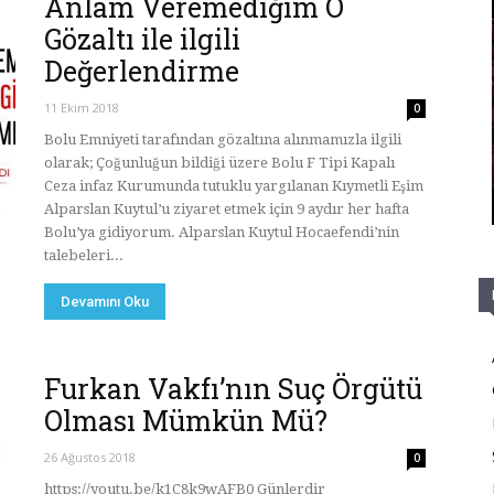
Anlam Veremediğim O
Gözaltı ile ilgili
Değerlendirme
11 Ekim 2018
0
Bolu Emniyeti tarafından gözaltına alınmamızla ilgili
olarak; Çoğunluğun bildiği üzere Bolu F Tipi Kapalı
Ceza infaz Kurumunda tutuklu yargılanan Kıymetli Eşim
Alparslan Kuytul’u ziyaret etmek için 9 aydır her hafta
Bolu’ya gidiyorum. Alparslan Kuytul Hocaefendi’nin
talebeleri...
Devamını Oku
Furkan Vakfı’nın Suç Örgütü
Olması Mümkün Mü?
26 Ağustos 2018
0
https://youtu.be/k1C8k9wAFB0 Günlerdir