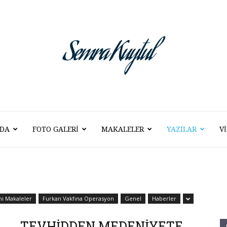
DA
FOTO GALERI
MAKALELER
YAZILAR
V
Semra
Kuytul
hi Makaleler
Furkan Vakfına Operasyon
Genel
Haberler
TEVHİDDEN MEDENİYETE