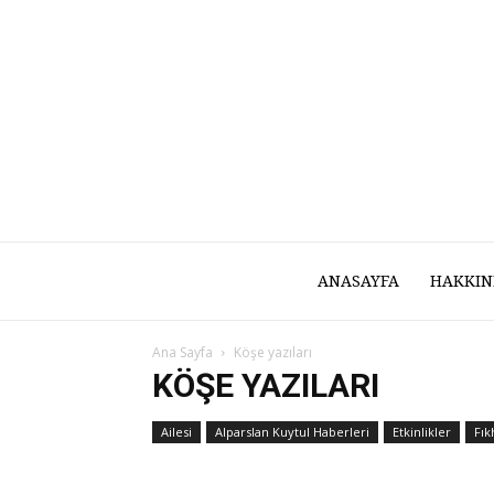
ANASAYFA
HAKKIN
Ana Sayfa
Köşe yazıları
KÖŞE YAZILARI
Ailesi
Alparslan Kuytul Haberleri
Etkinlikler
Fık