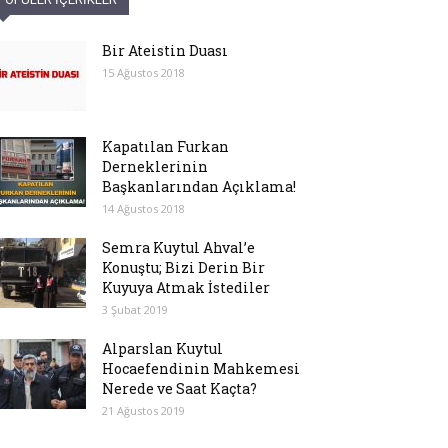
Bir Ateistin Duası
15 Ağustos 2018
Kapatılan Furkan
Derneklerinin
Başkanlarından Açıklama!
14 Ağustos 2018
Semra Kuytul Ahval’e
Konuştu; Bizi Derin Bir
Kuyuya Atmak İstediler
3 Şubat 2019
Alparslan Kuytul
Hocaefendinin Mahkemesi
Nerede ve Saat Kaçta?
21 Ağustos 2019