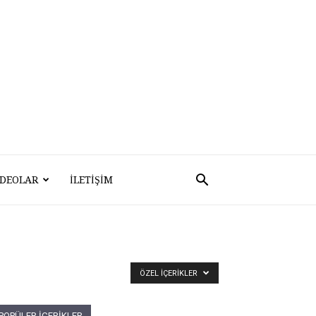
IDEOLAR
İLETIŞIM
ÖZEL İÇERIKLER
POPÜLER İÇERİKLER