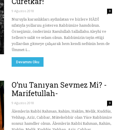
Cüretkar!
9 Ağustos 2018
0
Nuruyla karanlıkları aydınlatan ve bizlere HÂDÎ
sıfatıyla yollarını gösteren Rabbimize hamdolsun.
Örneğimiz, önderimiz Rasulullah Sallallahu Aleyhi ve
Sellem’e salât ve selam olsun. Rabbimizin tayin ettiği
yollardan gitmeye çalışarak hem kendi nefsinin hem de
Ümmet-i...
Devamını Oku
O’nu Tanıyan Sevmez Mi? -
Marifetullah-
9 Ağustos 2018
0
Âlemlerin Rabbi Rahman, Rahim, Hakîm, Melik, Kuddüs,
Vehhap, Aziz, Cabbar, Mütekebbir olan Yüce Rabbimize
sonsuz hamdler olsun. Âlemlerin Rabbi Rahman, Rahim,
Hakîm, Melik, Kuddüs, Vehhap, Aziz, Cabbar,