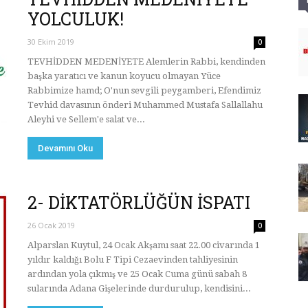
YOLCULUK!
30 Ekim 2019
0
TEVHİDDEN MEDENİYETE Alemlerin Rabbi, kendinden
başka yaratıcı ve kanun koyucu olmayan Yüce
Rabbimize hamd; O'nun sevgili peygamberi, Efendimiz
Tevhid davasının önderi Muhammed Mustafa Sallallahu
Aleyhi ve Sellem'e salat ve...
Devamını Oku
2- DİKTATÖRLÜĞÜN İSPATI
26 Ocak 2019
0
Alparslan Kuytul, 24 Ocak Akşamı saat 22.00 civarında 1
yıldır kaldığı Bolu F Tipi Cezaevinden tahliyesinin
ardından yola çıkmış ve 25 Ocak Cuma günü sabah 8
sularında Adana Gişelerinde durdurulup, kendisini...